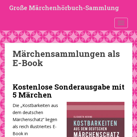
S
Große Märchenhörbuch-Sammlung
k
i
TOGGLE
p
t
o
m
Märchensammlungen als
a
i
E-Book
n
c
o
Kostenlose Sonderausgabe mit
n
5 Märchen
t
e
Die „Kostbarkeiten aus
n
dem deutschen
t
Märchenschatz“ liegen
als reich illustriertes E-
Book in